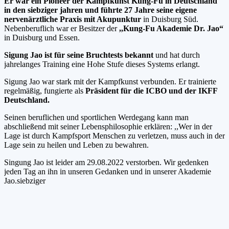
Er war ein Pioneer der Kampfkunst Kung-Fu in Deutschland
in den siebziger jahren und führte 27 Jahre seine eigene
nervenärztliche Praxis mit Akupunktur
in Duisburg Süd.
Nebenberuflich war er Besitzer der
,,Kung-Fu Akademie Dr. Jao“
in Duisburg und Essen.
Sigung Jao ist für seine Bruchtests bekannt
und hat durch
jahrelanges Training eine Hohe Stufe dieses Systems erlangt.
Sigung Jao war stark mit der Kampfkunst verbunden. Er trainierte
regelmäßig, fungierte als
Präsident für die ICBO und der IKFF
Deutschland.
Seinen beruflichen und sportlichen Werdegang kann man
abschließend mit seiner Lebensphilosophie erklären: ,,Wer in der
Lage ist durch Kampfsport Menschen zu verletzen, muss auch in der
Lage sein zu heilen und Leben zu bewahren.
Singung Jao ist leider am 29.08.2022 verstorben. Wir gedenken
jeden Tag an ihn in unseren Gedanken und in unserer Akademie
Jao.siebziger