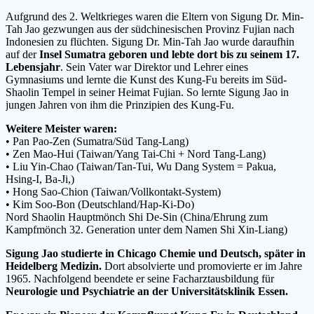
Aufgrund des 2. Weltkrieges waren die Eltern von Sigung Dr. Min-
Tah Jao gezwungen aus der südchinesischen Provinz Fujian nach
Indonesien zu flüchten. Sigung Dr. Min-Tah Jao wurde daraufhin
auf der
Insel Sumatra geboren und lebte dort bis zu seinem 17.
Lebensjahr
. Sein Vater war Direktor und Lehrer eines
Gymnasiums und lernte die Kunst des Kung-Fu bereits im Süd-
Shaolin Tempel in seiner Heimat Fujian. So lernte Sigung Jao in
jungen Jahren von ihm die Prinzipien des Kung-Fu.
Weitere Meister waren:
• Pan Pao-Zen (Sumatra/Süd Tang-Lang)
• Zen Mao-Hui (Taiwan/Yang Tai-Chi + Nord Tang-Lang)
• Liu Yin-Chao (Taiwan/Tan-Tui, Wu Dang System = Pakua,
Hsing-I, Ba-Ji,)
• Hong Sao-Chion (Taiwan/Vollkontakt-System)
• Kim Soo-Bon (Deutschland/Hap-Ki-Do)
Nord Shaolin Hauptmönch Shi De-Sin (China/Ehrung zum
Kampfmönch 32. Generation unter dem Namen Shi Xin-Liang)
Sigung Jao studierte in Chicago Chemie und Deutsch, später in
Heidelberg Medizin.
Dort absolvierte und promovierte er im Jahre
1965. Nachfolgend beendete er seine Facharztausbildung für
Neurologie und Psychiatrie an der Universitätsklinik Essen.